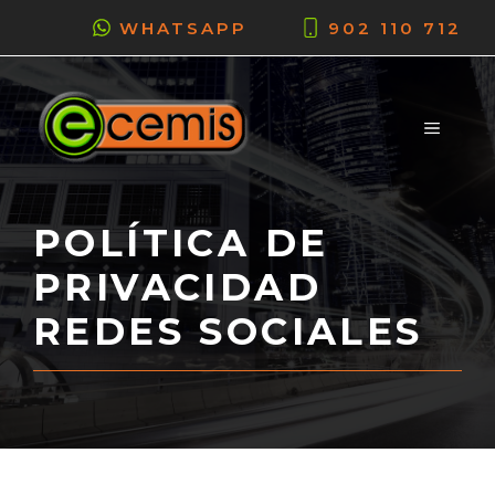
Saltar
WHATSAPP
902 110 712
al
contenido
MENÚ
POLÍTICA DE
PRIVACIDAD
REDES SOCIALES