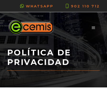
Saltar
WHATSAPP
902 110 712
al
contenido
MENÚ
POLÍTICA DE
PRIVACIDAD