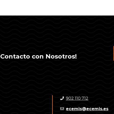
Contacto con Nosotros!
902 110 712
ecemis@ecemis.es