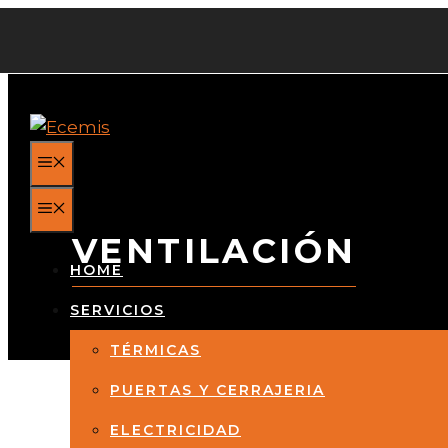
Saltar
al
contenido
MENÚ
MENÚ
VENTILACIÓN
HOME
SERVICIOS
TÉRMICAS
PUERTAS Y CERRAJERIA
ELECTRICIDAD