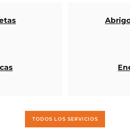
etas
Abrigo
cas
En
TODOS LOS SERVICIOS